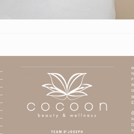
c
N
P
8
0
w
i
Ö
M
D
M