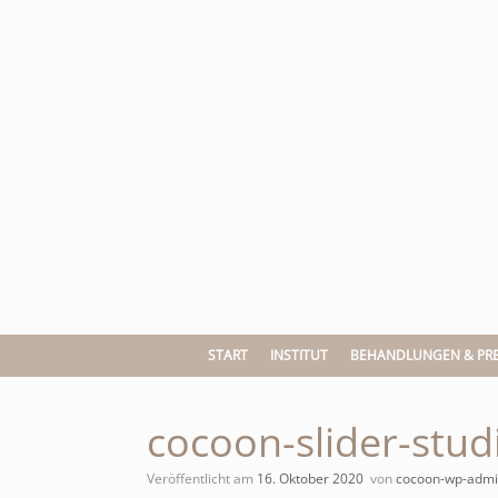
Zum
Inhalt
springen
START
INSTITUT
BEHANDLUNGEN & PRE
cocoon-slider-stu
Veröffentlicht am
16. Oktober 2020
von
cocoon-wp-adm