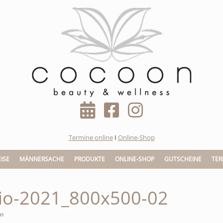
Termine online
I
Online-Shop
ISE
MÄNNERSACHE
PRODUKTE
ONLINE-SHOP
GUTSCHEINE
TER
dio-2021_800x500-02
in