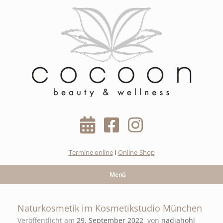
Zum
Inhalt
springen
Termine online
I
Online-Shop
Menü
Naturkosmetik im Kosmetikstudio München
Veröffentlicht am
29. September 2022
von
nadjahohl